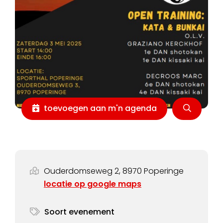
toevoegen aan m'n agenda
Ouderdomseweg 2, 8970 Poperinge
locatie op google maps
Soort evenement