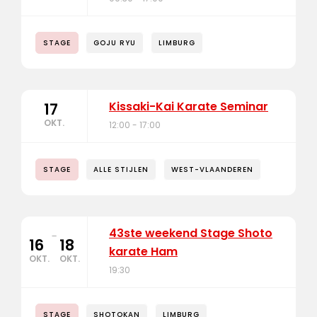
STAGE
GOJU RYU
LIMBURG
Kissaki-Kai Karate Seminar
17
OKT.
12:00 - 17:00
STAGE
ALLE STIJLEN
WEST-VLAANDEREN
43ste weekend Stage Shoto
-
16
18
karate Ham
OKT.
OKT.
19:30
STAGE
SHOTOKAN
LIMBURG