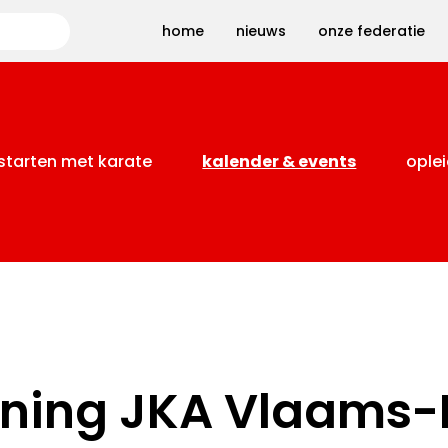
Zoeken
home
nieuws
onze federatie
starten met karate
kalender & events
oplei
aining JKA Vlaams