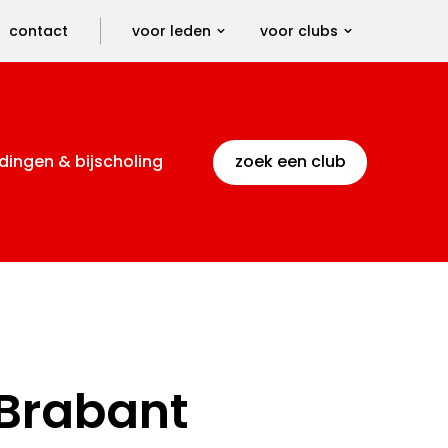
contact
voor leden
voor clubs
dingen & bijscholing
zoek een club
-Brabant