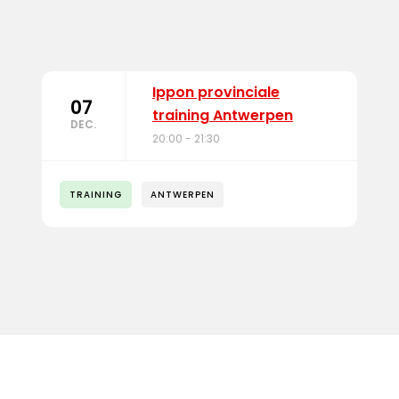
Ippon provinciale
07
training Antwerpen
DEC.
20:00 - 21:30
TRAINING
ANTWERPEN