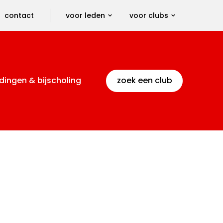
contact
voor leden
voor clubs
dingen & bijscholing
zoek een club