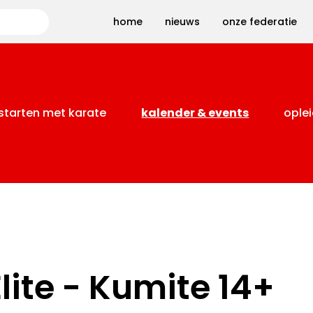
Zoeken
home
nieuws
onze federatie
starten met karate
kalender & events
oplei
lite - Kumite 14+