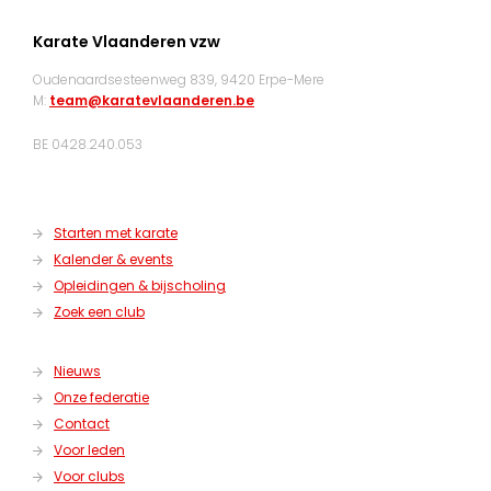
Karate Vlaanderen vzw
Oudenaardsesteenweg 839, 9420 Erpe-Mere
M:
team@karatevlaanderen.be
BE 0428.240.053
Starten met karate
Kalender & events
Opleidingen & bijscholing
Zoek een club
Nieuws
Onze federatie
Contact
Voor leden
Voor clubs