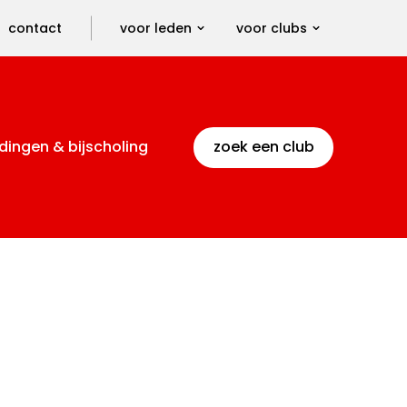
contact
voor leden
voor clubs
dingen & bijscholing
zoek een club