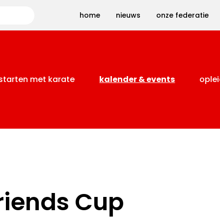
Zoeken
home
nieuws
onze federatie
starten met karate
kalender & events
oplei
riends Cup