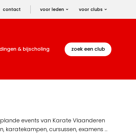
contact
voor leden
voor clubs
dingen & bijscholing
zoek een club
 geplande events van Karate Vlaanderen
en, karatekampen, cursussen, examens …