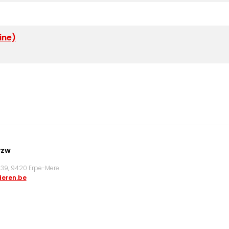
ine)
vzw
9, 9420 Erpe-Mere
eren.be