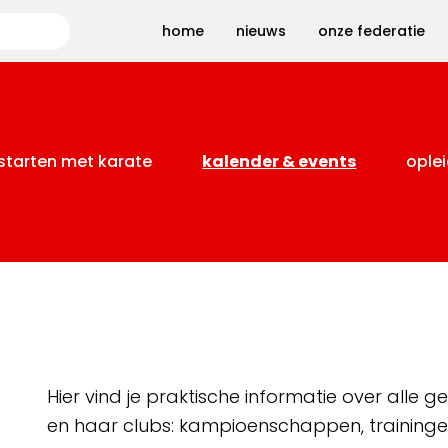
Zoeken
home
nieuws
onze federatie
starten met karate
kalender & events
oplei
Hier vind je praktische informatie over alle
en haar clubs: kampioenschappen, training