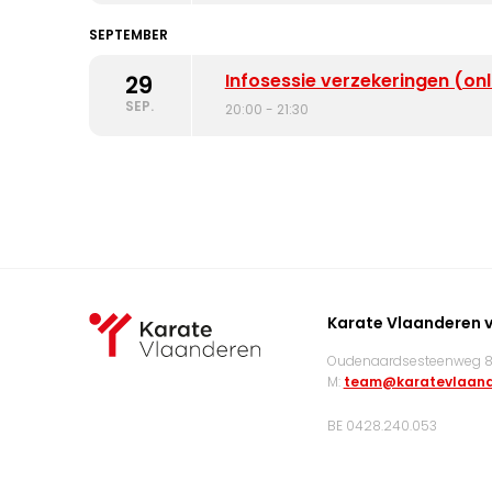
SEPTEMBER
Infosessie verzekeringen (onl
29
SEP.
20:00 - 21:30
Karate Vlaanderen 
Oudenaardsesteenweg 83
M:
team@karatevlaand
BE 0428.240.053