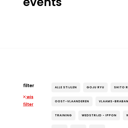
events
filter
ALLE STIJLEN
GOJU RYU
SHITO 
wis
OOST-VLAANDEREN
VLAAMS-BRABA
filter
TRAINING
WEDSTRIJD - IPPON