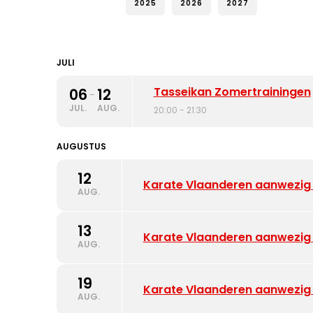
2025
2026
2027
JULI
Tasseikan Zomertrainingen
06
12
-
JUL.
AUG.
20:00 - 21:30
AUGUSTUS
12
Karate Vlaanderen aanwezig 
AUG.
13
Karate Vlaanderen aanwezig
AUG.
19
Karate Vlaanderen aanwezig
AUG.