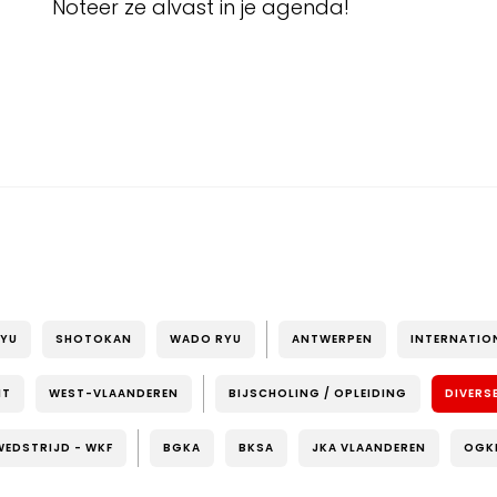
Noteer ze alvast in je agenda!
RYU
SHOTOKAN
WADO RYU
ANTWERPEN
INTERNATIO
NT
WEST-VLAANDEREN
BIJSCHOLING / OPLEIDING
DIVERS
WEDSTRIJD - WKF
BGKA
BKSA
JKA VLAANDEREN
OGK