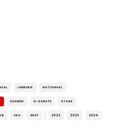
NAAL
LIMBURG
NATIONAAL
E
EXAMEN
G-KARATE
STAGE
KB
VKA
WIKF
2022
2023
2024