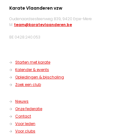
Karate Vlaanderen vzw
Oudenaardsesteenweg 839, 9420 Erpe-Mere
M:
team@karatevlaanderen.be
BE 0428.240.053
Starten met karate
Kalender & events
Opleidingen & bijscholing
Zoek een club
Nieuws
Onze federatie
Contact
Voor leden
Voor clubs