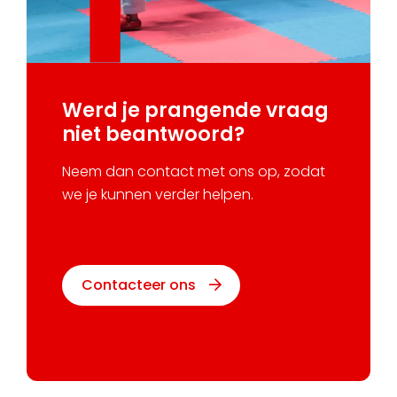
Werd je prangende vraag
niet beantwoord?
Neem dan contact met ons op, zodat
we je kunnen verder helpen.
Contacteer ons