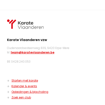
Karate Vlaanderen vzw
Oudenaardsesteenweg 839, 9420 Erpe-Mere
M:
team@karatevlaanderen.be
BE 0428.240.053
Starten met karate
Kalender & events
Opleidingen & bijscholing
Zoek een club