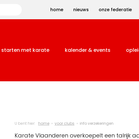
Zoeken
home
nieuws
onze federatie
starten met karate
kalender & events
oplei
U bent hier:
home
voor clubs
info verzekeringen
Karate Vlaanderen overkoepelt een talrijk aa