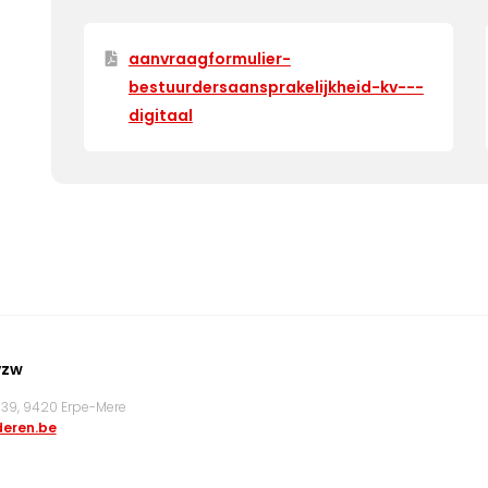
aanvraagformulier-
bestuurdersaansprakelijkheid-kv---
digitaal
vzw
9, 9420 Erpe-Mere
eren.be