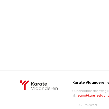
Karate Vlaanderen 
Oudenaardsesteenweg 83
M:
team@karatevlaand
BE 0428.240.053