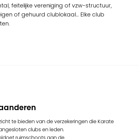
l, feitelijke vereniging of vzw-structuur,
en of gehuurd clublokaal... Elke club
ften.
laanderen
icht te bieden van de verzekeringen die Karate
angesloten clubs en leden.
 voldoet ruimschoots aan de