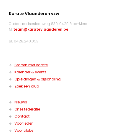
Karate Vlaanderen vzw
Oudenaardsesteenweg 839, 9420 Erpe-Mere
M:
team@karatevlaanderen.be
BE 0428.240.053
Starten met karate
Kalender & events
Opleidingen & bijscholing
Zoek een club
Nieuws
Onze federatie
Contact
Voor leden
Voor clubs