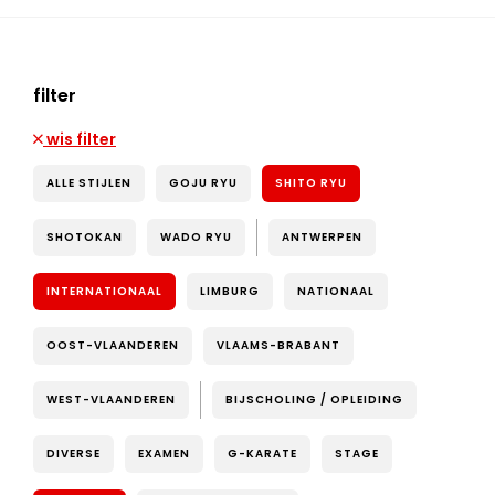
filter
wis filter
ALLE STIJLEN
GOJU RYU
SHITO RYU
SHOTOKAN
WADO RYU
ANTWERPEN
INTERNATIONAAL
LIMBURG
NATIONAAL
OOST-VLAANDEREN
VLAAMS-BRABANT
WEST-VLAANDEREN
BIJSCHOLING / OPLEIDING
DIVERSE
EXAMEN
G-KARATE
STAGE