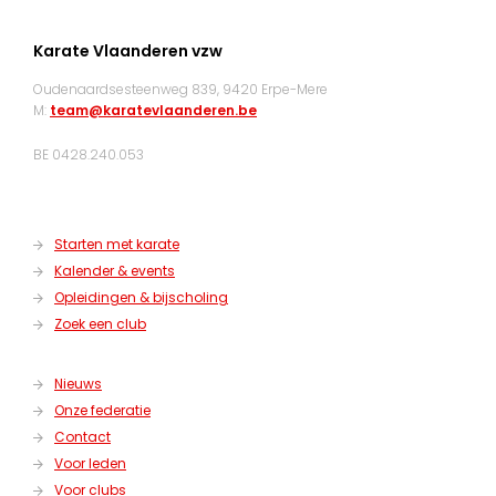
Karate Vlaanderen vzw
Oudenaardsesteenweg 839, 9420 Erpe-Mere
M:
team@karatevlaanderen.be
BE 0428.240.053
Starten met karate
Kalender & events
Opleidingen & bijscholing
Zoek een club
Nieuws
Onze federatie
Contact
Voor leden
Voor clubs