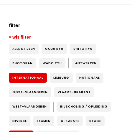
filter
wis filter
ALLE STIJLEN
GOJU RYU
SHITO RYU
SHOTOKAN
WADO RYU
ANTWERPEN
INTERNATIONAAL
LIMBURG
NATIONAAL
OOST-VLAANDEREN
VLAAMS-BRABANT
WEST-VLAANDEREN
BIJSCHOLING / OPLEIDING
DIVERSE
EXAMEN
G-KARATE
STAGE