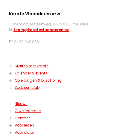
Karate Vlaanderen vzw
Oudenaardsesteenweg 839, 9420 Erpe-Mere
M:
team@karatevlaanderen.be
BE 0428.240.053
Starten met karate
Kalender & events
Opleidingen & bijscholing
Zoek een club
Nieuws
Onze federatie
Contact
Voor leden
Voor clubs