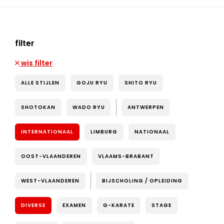
filter
wis filter
ALLE STIJLEN
GOJU RYU
SHITO RYU
SHOTOKAN
WADO RYU
ANTWERPEN
INTERNATIONAAL
LIMBURG
NATIONAAL
OOST-VLAANDEREN
VLAAMS-BRABANT
WEST-VLAANDEREN
BIJSCHOLING / OPLEIDING
DIVERSE
EXAMEN
G-KARATE
STAGE