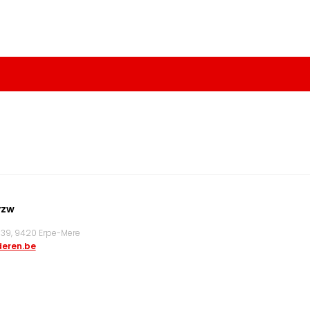
vzw
9, 9420 Erpe-Mere
eren.be