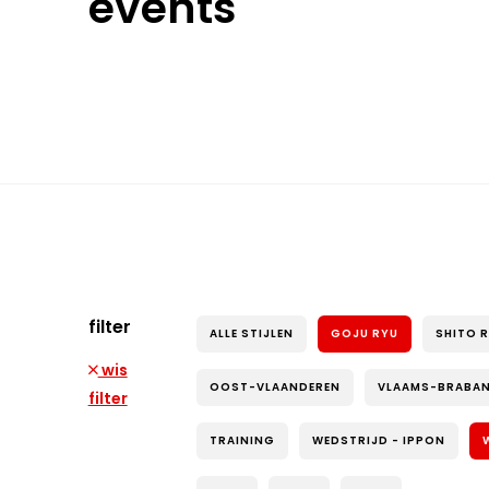
events
filter
ALLE STIJLEN
GOJU RYU
SHITO 
wis
OOST-VLAANDEREN
VLAAMS-BRABA
filter
TRAINING
WEDSTRIJD - IPPON