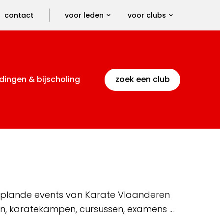
contact
voor leden
voor clubs
dingen & bijscholing
zoek een club
 geplande events van Karate Vlaanderen
en, karatekampen, cursussen, examens …