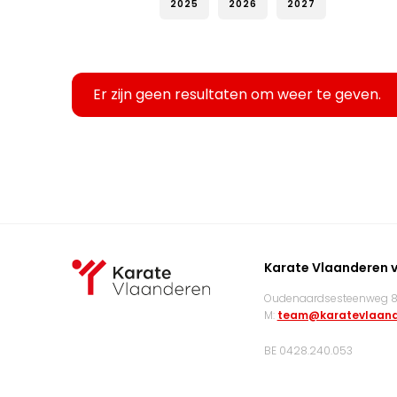
2025
2026
2027
Er zijn geen resultaten om weer te geven.
Karate Vlaanderen 
Oudenaardsesteenweg 83
M:
team@karatevlaand
BE 0428.240.053