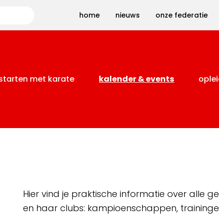
Zoeken
home
nieuws
onze federatie
starten met karate
kalender & events
oplei
Hier vind je praktische informatie over alle
en haar clubs: kampioenschappen, training