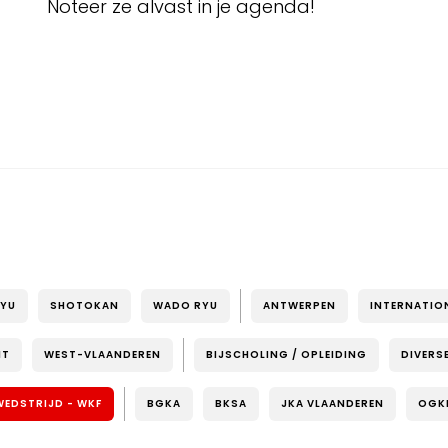
Noteer ze alvast in je agenda!
RYU
SHOTOKAN
WADO RYU
ANTWERPEN
INTERNATIO
NT
WEST-VLAANDEREN
BIJSCHOLING / OPLEIDING
DIVERS
WEDSTRIJD - WKF
BGKA
BKSA
JKA VLAANDEREN
OGK