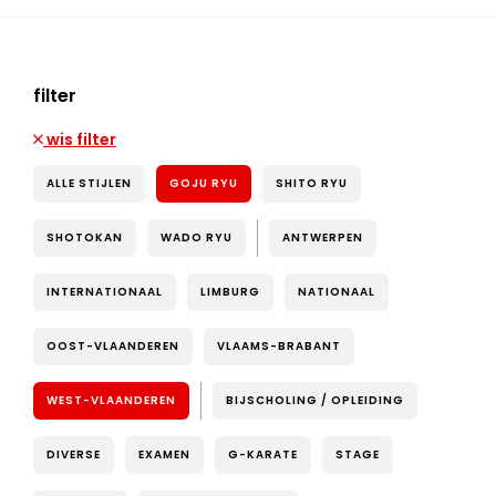
filter
wis filter
ALLE STIJLEN
GOJU RYU
SHITO RYU
SHOTOKAN
WADO RYU
ANTWERPEN
INTERNATIONAAL
LIMBURG
NATIONAAL
OOST-VLAANDEREN
VLAAMS-BRABANT
WEST-VLAANDEREN
BIJSCHOLING / OPLEIDING
DIVERSE
EXAMEN
G-KARATE
STAGE