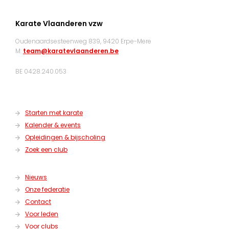
Karate Vlaanderen vzw
Oudenaardsesteenweg 839, 9420 Erpe-Mere
M:
team@karatevlaanderen.be
BE 0428.240.053
Starten met karate
Kalender & events
Opleidingen & bijscholing
Zoek een club
Nieuws
Onze federatie
Contact
Voor leden
Voor clubs