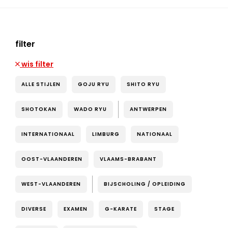
filter
wis filter
ALLE STIJLEN
GOJU RYU
SHITO RYU
SHOTOKAN
WADO RYU
ANTWERPEN
INTERNATIONAAL
LIMBURG
NATIONAAL
OOST-VLAANDEREN
VLAAMS-BRABANT
WEST-VLAANDEREN
BIJSCHOLING / OPLEIDING
DIVERSE
EXAMEN
G-KARATE
STAGE