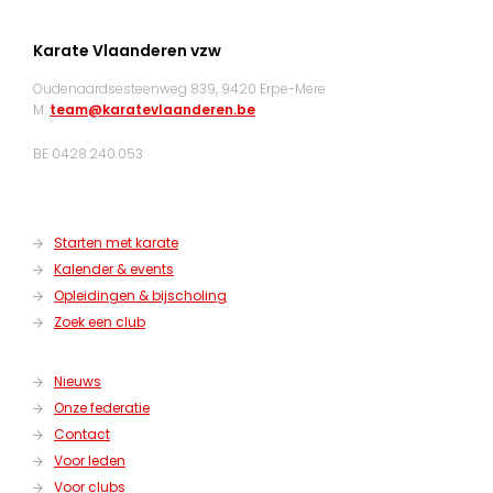
Karate Vlaanderen vzw
Oudenaardsesteenweg 839, 9420 Erpe-Mere
M:
team@karatevlaanderen.be
BE 0428.240.053
Starten met karate
Kalender & events
Opleidingen & bijscholing
Zoek een club
Nieuws
Onze federatie
Contact
Voor leden
Voor clubs