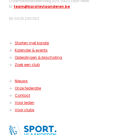
Oudenaardsesteenweg 839, 9420 Erpe-Mere
M:
team@karatevlaanderen.be
BE 0428.240.053
Starten met karate
Kalender & events
Opleidingen & bijscholing
Zoek een club
Nieuws
Onze federatie
Contact
Voor leden
Voor clubs