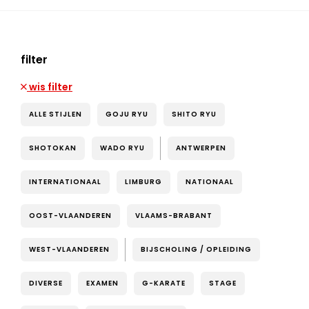
filter
wis filter
ALLE STIJLEN
GOJU RYU
SHITO RYU
SHOTOKAN
WADO RYU
ANTWERPEN
INTERNATIONAAL
LIMBURG
NATIONAAL
OOST-VLAANDEREN
VLAAMS-BRABANT
WEST-VLAANDEREN
BIJSCHOLING / OPLEIDING
DIVERSE
EXAMEN
G-KARATE
STAGE