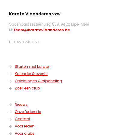
Karate Vlaanderen vzw
Oudenaardsesteenweg 839, 9420 Erpe-Mere
M:
team@karatevlaanderen.be
BE 0428.240.053
Starten met karate
Kalender & events
Opleidingen & bijscholing
Zoek een club
Nieuws
Onze federatie
Contact
Voor leden
Voor clubs