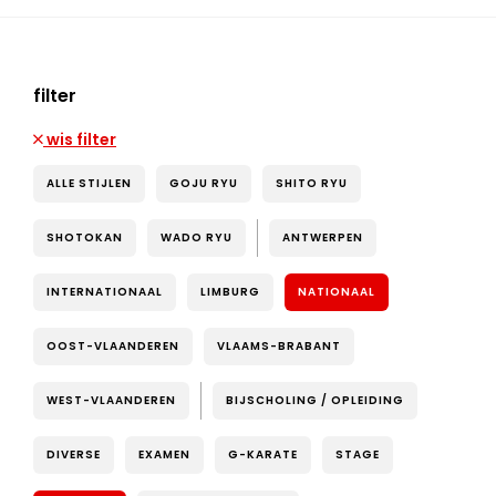
filter
wis filter
ALLE STIJLEN
GOJU RYU
SHITO RYU
SHOTOKAN
WADO RYU
ANTWERPEN
INTERNATIONAAL
LIMBURG
NATIONAAL
OOST-VLAANDEREN
VLAAMS-BRABANT
WEST-VLAANDEREN
BIJSCHOLING / OPLEIDING
DIVERSE
EXAMEN
G-KARATE
STAGE