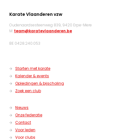
Karate Vlaanderen vzw
Oudenaardsesteenweg 839, 9420 Erpe-Mere
M:
team@karatevlaanderen.be
BE 0428.240.053
Starten met karate
Kalender & events
Opleidingen & bijscholing
Zoek een club
Nieuws
Onze federatie
Contact
Voor leden
Voor clubs