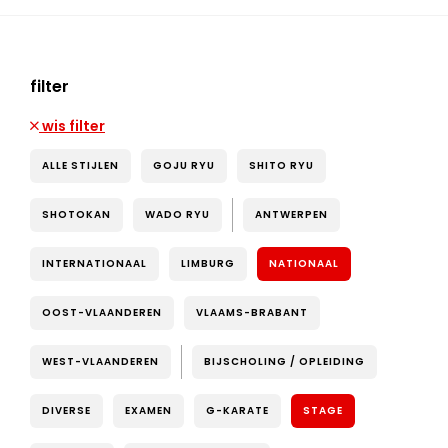
filter
wis filter
ALLE STIJLEN
GOJU RYU
SHITO RYU
SHOTOKAN
WADO RYU
ANTWERPEN
INTERNATIONAAL
LIMBURG
NATIONAAL
OOST-VLAANDEREN
VLAAMS-BRABANT
WEST-VLAANDEREN
BIJSCHOLING / OPLEIDING
DIVERSE
EXAMEN
G-KARATE
STAGE