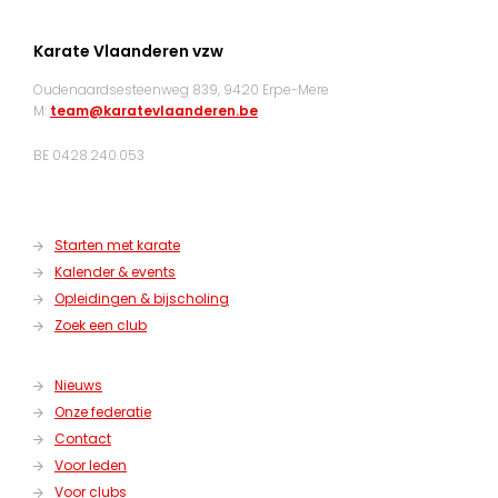
Karate Vlaanderen vzw
Oudenaardsesteenweg 839, 9420 Erpe-Mere
M:
team@karatevlaanderen.be
BE 0428.240.053
Starten met karate
Kalender & events
Opleidingen & bijscholing
Zoek een club
Nieuws
Onze federatie
Contact
Voor leden
Voor clubs