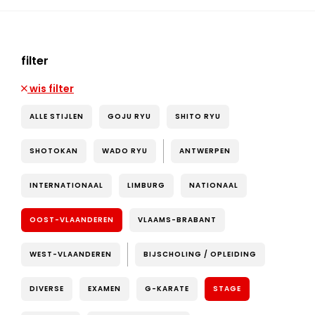
filter
wis filter
ALLE STIJLEN
GOJU RYU
SHITO RYU
SHOTOKAN
WADO RYU
ANTWERPEN
INTERNATIONAAL
LIMBURG
NATIONAAL
OOST-VLAANDEREN
VLAAMS-BRABANT
WEST-VLAANDEREN
BIJSCHOLING / OPLEIDING
DIVERSE
EXAMEN
G-KARATE
STAGE