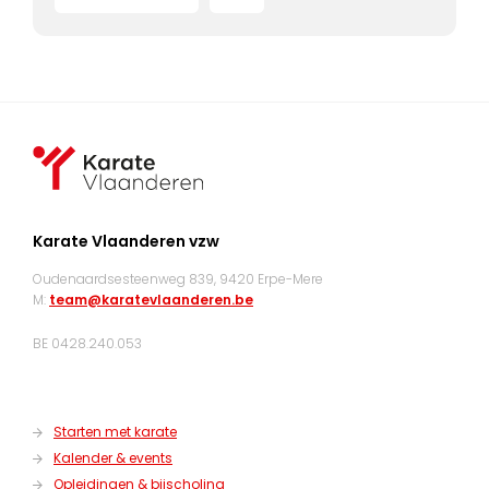
Karate Vlaanderen vzw
Oudenaardsesteenweg 839, 9420 Erpe-Mere
M:
team@karatevlaanderen.be
BE 0428.240.053
Starten met karate
Kalender & events
Opleidingen & bijscholing