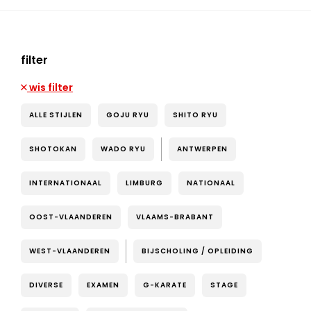
filter
wis filter
ALLE STIJLEN
GOJU RYU
SHITO RYU
SHOTOKAN
WADO RYU
ANTWERPEN
INTERNATIONAAL
LIMBURG
NATIONAAL
OOST-VLAANDEREN
VLAAMS-BRABANT
WEST-VLAANDEREN
BIJSCHOLING / OPLEIDING
DIVERSE
EXAMEN
G-KARATE
STAGE